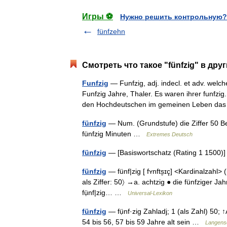
Игры ⚽
Нужно решить контрольную?
fünfzehn
Смотреть что такое "fünfzig" в дру
Funfzig
— Funfzig, adj. indecl. et adv. wel
Funfzig Jahre, Thaler. Es waren ihrer funfzi
den Hochdeutschen im gemeinen Leben d
fünfzig
— Num. (Grundstufe) die Ziffer 50 Be
fünfzig Minuten …
Extremes Deutsch
fünfzig
— [Basiswortschatz (Rating 1 1500
fünfzig
— fünf|zig [ fʏnfts̮ɪç] <Kardinalzahl> (i
als Ziffer: 50〉 →a. achtzig ● die fünfziger Jah
fụ̈nf|zig… …
Universal-Lexikon
fünfzig
— fụ̈nf·zig Zahladj; 1 (als Zahl) 50; 
54 bis 56, 57 bis 59 Jahre alt sein …
Langens