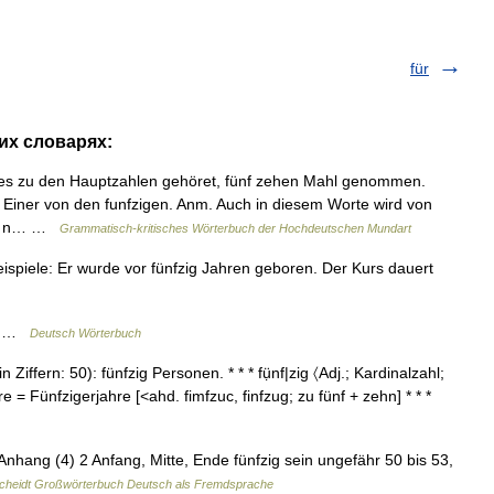
für
гих словарях:
ches zu den Hauptzahlen gehöret, fünf zehen Mahl genommen.
g. Einer von den funfzigen. Anm. Auch in diesem Worte wird von
as n… …
Grammatisch-kritisches Wörterbuch der Hochdeutschen Mundart
ispiele: Er wurde vor fünfzig Jahren geboren. Der Kurs dauert
)] …
Deutsch Wörterbuch
n Ziffern: 50): fünfzig Personen. * * * fụ̈nf|zig 〈Adj.; Kardinalzahl;
re = Fünfzigerjahre [<ahd. fimfzuc, finfzug; zu fünf + zehn] * * *
↑Anhang (4) 2 Anfang, Mitte, Ende fünfzig sein ungefähr 50 bis 53,
cheidt Großwörterbuch Deutsch als Fremdsprache