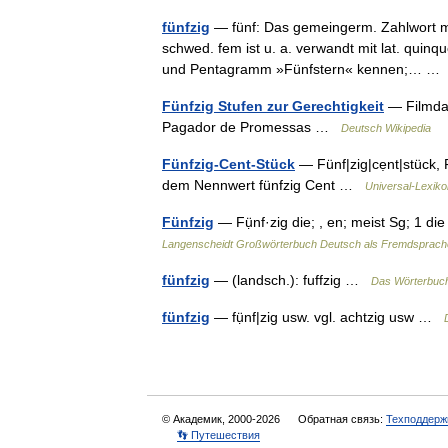
fünfzig
— fünf: Das gemeingerm. Zahlwort mhd. v
schwed. fem ist u. a. verwandt mit lat. quin
und Pentagramm »Fünfstern« kennen;… 
Fünfzig Stufen zur Gerechtigkeit
— Filmdate
Pagador de Promessas …
Deutsch Wikipedia
Fünfzig-Cent-Stück
— Fünf|zig|cẹnt|stück, 
dem Nennwert fünfzig Cent …
Universal-Lexiko
Fünfzig
— Fụ̈nf·zig die; , en; meist Sg; 1 
Langenscheidt Großwörterbuch Deutsch als Fremdsprach
fünfzig
— (landsch.): fuffzig …
Das Wörterbuc
fünfzig
— fụ̈nf|zig usw. vgl. achtzig usw …
© Академик, 2000-2026
Обратная связь:
Техподдерж
👣 Путешествия