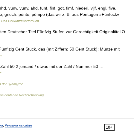
ünv, vunv, ahd. funf, finf, got. fimf, niederl. vijf, engl. five,
que, griech. pénte, pémpe (das wir z. B. aus Pentagon »Fünfeck«
…
Das Herkunftswörterbuch
n Deutscher Titel Fünfzig Stufen zur Gerechtigkeit Originaltitel O
Fünf|zig Cẹnt Stück, das (mit Ziffern: 50 Cent Stück): Münze mit
n
die Zahl 50 2 jemand / etwas mit der Zahl / Nummer 50 …
e
h der Synonyme
Die deutsche Rechtschreibung
ка
,
Реклама на сайте
18+