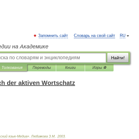
Запомнить сайт
Словарь на свой сайт
RU
едии на Академике
Найти!
Толкования
Переводы
Книги
Игры ⚽
h der aktiven Wortschatz
ский
язык
-
Медиа
»
.
Любимова
З
.
М
.
.
2003
.