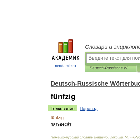
Словари и энциклоп
academic.ru
Deutsch-Russische Wörterbuch der aktiven Wortschatz
Deutsch-Russische Wörterbuc
fünfzig
Толкование
Перевод
fünfzig
пятьдеся́т
Немецко
-
русский
словарь
активной
лексики
.
М
.
:
- «
Рус